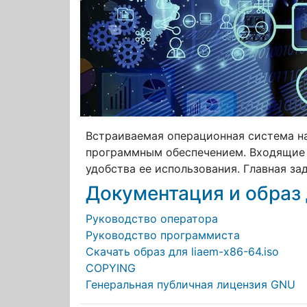
Встраиваемая операционная система на
программным обеспечением. Входящие
удобства ее использования. Главная з
Документация и образ
Руководство оператора
Руководство программиста
Скачать образ для liaem-x86-64.iso
COPYING
Генеральная публичная лицензия GNU