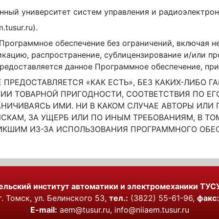
енный университет систем управления и радиоэлектрон
tusur.ru).
Программное обеспечение без ограничений, включая не
ликацию, распространение, сублицензирование и/или 
предоставляется данное Программное обеспечение, пр
ПРЕДОСТАВЛЯЕТСЯ «КАК ЕСТЬ», БЕЗ КАКИХ-ЛИБО Г
ТИИ ТОВАРНОЙ ПРИГОДНОСТИ, СООТВЕТСТВИЯ ПО Е
АНИЧИВАЯСЬ ИМИ. НИ В КАКОМ СЛУЧАЕ АВТОРЫ ИЛИ
КАМ, ЗА УЩЕРБ ИЛИ ПО ИНЫМ ТРЕБОВАНИЯМ, В ТОМ
НИКШИМ ИЗ-ЗА ИСПОЛЬЗОВАНИЯ ПРОГРАММНОГО ОБЕ
ельский институт автоматики и электромеханики ТУС
. Томск, ул. Белинского 53,
тел.:
(3822) 55-61-96,
факс:
E-mail:
aem@tusur.ru
,
info@niiaem.tusur.ru