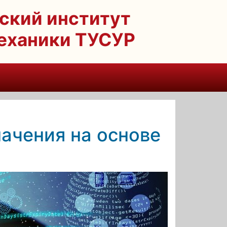
ский институт
механики ТУСУР
ачения на основе